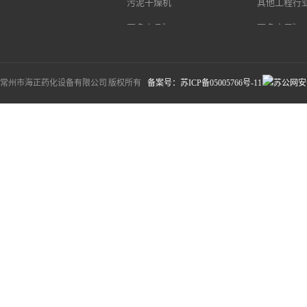
污泥干燥机
其他工程行
更多产品》
更多应用》
常州市海正药化设备有限公司 版权所有
备案号：苏ICP备05005766号-11
苏公网安备3
谨慎。
.