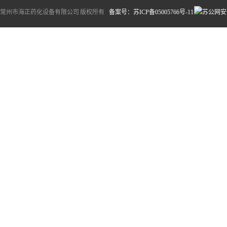
常州市海正药化设备有限公司 版权所有
备案号：苏ICP备05005766号-11
苏公网安备3
谨慎。
.